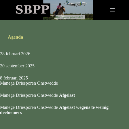
G
a
n
a
a
r
d
Agenda
e
i
n
28 februari 2026
h
o
20 september 2025
u
d
8 februari 2025
Manege Driesporen Onstwedde
Manege Driesporen Onstwedde
Afgelast
Manege Driesporen Onstwedde
Afgelast wegens te weinig
deelnemers