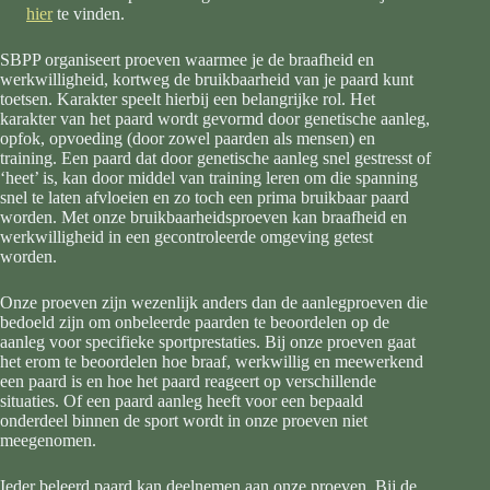
hier
te vinden.
SBPP organiseert proeven waarmee je de braafheid en
werkwilligheid, kortweg de bruikbaarheid van je paard kunt
toetsen. Karakter speelt hierbij een belangrijke rol. Het
karakter van het paard wordt gevormd door genetische aanleg,
opfok, opvoeding (door zowel paarden als mensen) en
training. Een paard dat door genetische aanleg snel gestresst of
‘heet’ is, kan door middel van training leren om die spanning
snel te laten afvloeien en zo toch een prima bruikbaar paard
worden. Met onze bruikbaarheidsproeven kan braafheid en
werkwilligheid in een gecontroleerde omgeving getest
worden.
Onze proeven zijn wezenlijk anders dan de aanlegproeven die
bedoeld zijn om onbeleerde paarden te beoordelen op de
aanleg voor specifieke sportprestaties. Bij onze proeven gaat
het erom te beoordelen hoe braaf, werkwillig en meewerkend
een paard is en hoe het paard reageert op verschillende
situaties. Of een paard aanleg heeft voor een bepaald
onderdeel binnen de sport wordt in onze proeven niet
meegenomen.
Ieder beleerd paard kan deelnemen aan onze proeven. Bij de